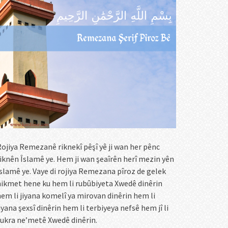
ojiya Remezanê riknekî pêşî yê ji wan her pênc
iknên Îslamê ye. Hem ji wan şeaîrên herî mezin yên
slamê ye. Vaye di rojiya Remezana pîroz de gelek
ikmet hene ku hem li rubûbiyeta Xwedê dinêrin
em li jiyana komelî ya mirovan dinêrin hem li
iyana şexsî dinêrin hem li terbiyeya nefsê hem jî li
ukra ne’metê Xwedê dinêrin.