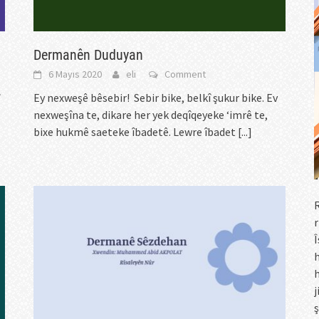
Dermanên Duduyan
6 Mayıs 2020
eli
Comment
Ey nexweşê bêsebir! Sebir bike, belkî şukur bike. Ev
nexweşîna te, dikare her yek deqîqeyeke ‘imrê te,
bixe hukmê saeteke îbadetê. Lewre îbadet
[...]
R
r
Î
h
h
j
ş