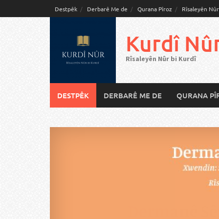
Skip
Destpêk
Derbarê Me de
Qurana Pîroz
Rîsaleyên Nûr
to
content
Kurdî Nû
Rîsaleyên Nûr bi Kurdî
DESTPÊK
DERBARÊ ME DE
QURANA PÎ