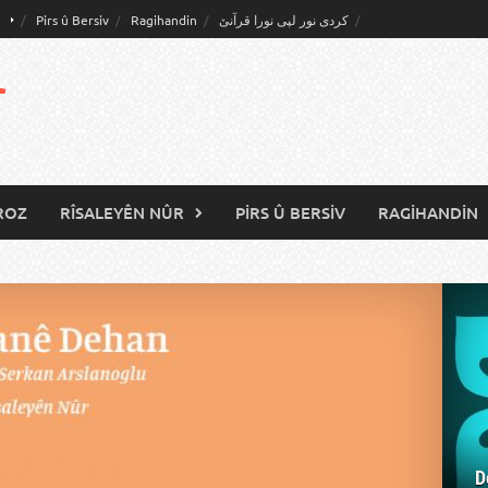
Pirs û Bersiv
Ragihandin
کردی نور لپی نورا قرآنێ
r
ROZ
RÎSALEYÊN NÛR
PIRS Û BERSIV
RAGIHANDIN
D