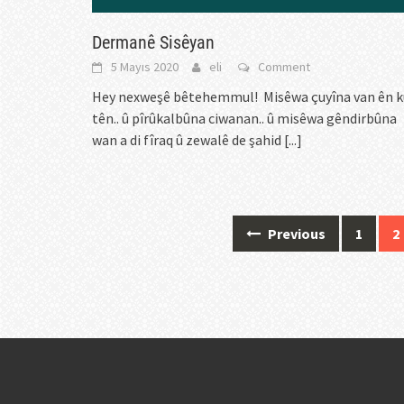
Dermanê Sisêyan
5 Mayıs 2020
eli
Comment
Hey nexweşê bêtehemmul! Misêwa çuyîna van ên k
tên.. û pîrûkalbûna ciwanan.. û misêwa gêndirbûna
wan a di fîraq û zewalê de şahid
[...]
Posts
Previous
1
2
navigation