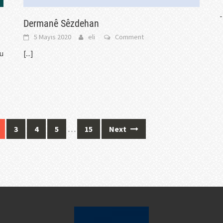
-
Dermanê Sêzdehan
5 Mayıs 2020
eli
Comment
u
[...]
3
4
5
…
15
Next