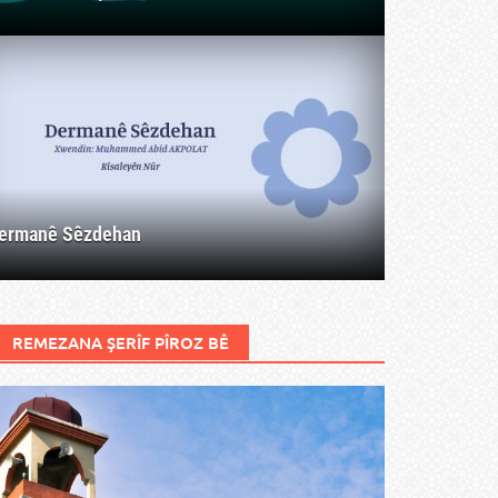
ermanê Sêzdehan
REMEZANA ŞERÎF PÎROZ BÊ