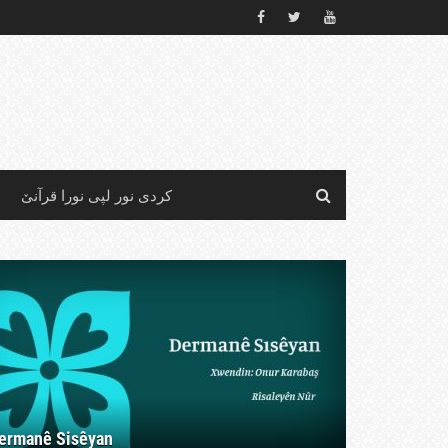
کردی نور لپی نورا قرآنێ
ermanê Sisêyan