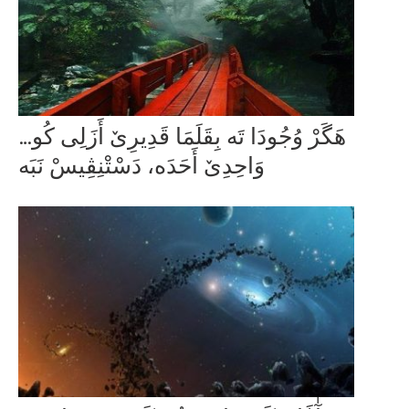
…هَگَرْ وُجُودَا تَە بِقَلَمَا قَدِیرِێ أَزَلِی کُو
وَاحِدِێ أَحَدَە، دَسْتْنِڤِیسْ نَبَە