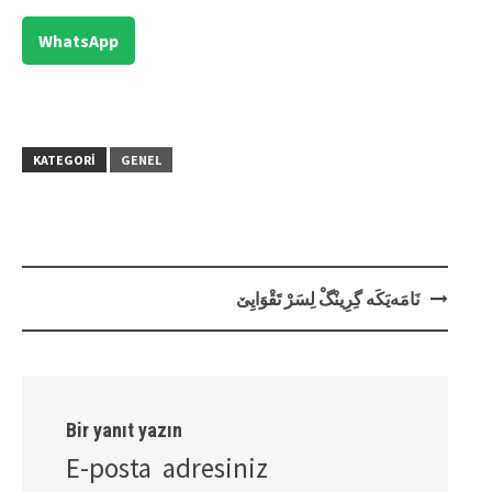
WhatsApp
KATEGORI
GENEL
Post
نَامَەیَکَە گِرِینْگْ لِسَرْ تَقْوَایِێ
navigation
Bir yanıt yazın
E-posta adresiniz