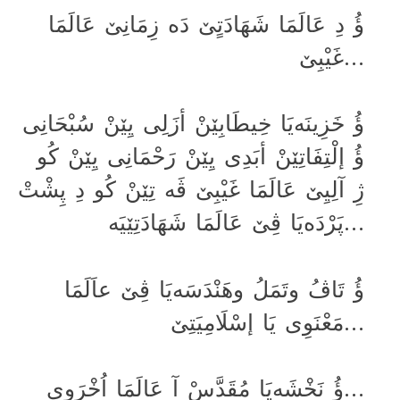
ؤُ دِ عَالَمَا شَهَادَتٍێ دَە زِمَانِێ عَالَمَا
غَیْبِێ…
ؤُ خَزِینَەیَا خِیطَابِێنْ أزَلِی یِێنْ سُبْحَانِی
ؤُ إلْتِفَاتِێنْ أبَدِی یِێنْ رَحْمَانِی یِێنْ کُو
ژِ آلِیِێ عَالَمَا غَیْبِێ ڤَە تِێنْ کُو دِ پِشْتْ
پَرْدَەیَا ڤِێ عَالَمَا شَهَادَتِێیَە…
ؤُ تَاڤُ وتَمَلُ وهَنْدَسَەیَا ڤِێ عاَلَمَا
مَعْنَوِی یَا إسْلَامِیَتِێ…
ؤُ نَخْشَەیَا مُقَدَّسْ آ عَالَمَا اُخْرَوِی…