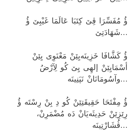
ؤُ مُفَسِّرَا ڤِێ کِتَبَا عَالَمَا غَیْبِێ ؤُ
شَهَادَتِێ…
ؤُ کَشَّافَا خَزِینَەیِێنْ مَعْنَوِی یِێنْ
أسْمَایِێنْ إلهِی یِێ کُو لِآرْضُ
وآسُومَانَانْ نَپَنِینَە…
ؤُ مِفْتَحَا حَقِیقَتِێنْ کُو دِ بِنْ رِسْتَە ؤُ
رِێزِێنْ حَدِیثَەیَانْ دَە مُضْمَرِنْ،
ڤُشَارْتِینَە…