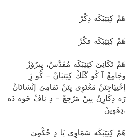
هَمْ کِتِێبَکَە ذِکْرْ
هَمْ کِتِێبَکَە فِکْرْ
هَمْ تَکَانِێ کِتِێبَکَە مُقَدَّسْ، پِیرُۆزُ
وجَامِعْ آ کُو گَلَكْ کِتِێبَانْ – کُو ژِ
إحْتِیَاجِێنْ مَعْنَوِی یِێنْ تَمَامِێ إنْسَانَانْ
رَە دِکَارِنْ بِبِنْ مَرْجِعْ – دِ نِاڤْ خَوە دَە
دِهَوِینْ.
هَمْ کِتِێبَکَە سَمَاوِی یَا دِ حْکْمِێ