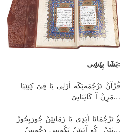
بَشَا پِێشِی:
قُرْآنْ تَرْجُمَەیَکَە أزَلِی یَا ڤِێ کِتِێبَا
مَزِنْ آ کَائِنَاتِێ…
ؤُ تَرْجُمَانَا أبَدِی یَا زَمَانِێنْ جُورَبِجُورْ
ئِێنْ کُو آیَتِێنْ تَکْوِینِی دِخْوِینِنْ…