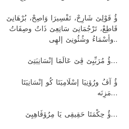
ؤُ قَوْلِێ شَارِحْ، تَفْسِیرَا وَاصِحْ، بُرْهَانِێ
قَاطِعْ، تَرْجُمَانِێ سَاتِعِێ ذَاتُ وصِفَاتُ
وأسْمَاءُ وشُئُونِێ إلهِی..
ؤُ مُرَبِّیِێ ڤِێ عَالَمَا إنْسَانِیَتِێ…
ؤُ آڤُ ورُۆنِیَا إسْلَامِیَتَا کُو إنْسَانِیَتَا
مَزِنَە…
ؤُ حِکْمَتَا حَقِیقِی یَا مِرُۆڤَاهِیِێ…