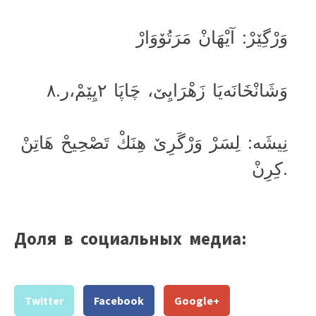
وَرْگِێرْ: آیْهَانْ مَرَتُۆوَارْ
وَشَانْخَانَەیَا زَهْرَایِێ، چَاپَا ٢یِێمْ،ر.٨
نِیشَە: لِسَرْ وَرْگَرِێ هِنَكْ تَصْحِیحْ هَاتِنْ
کِرِنْ.
Доля в социальных медиа:
Twitter
Facebook
Google+