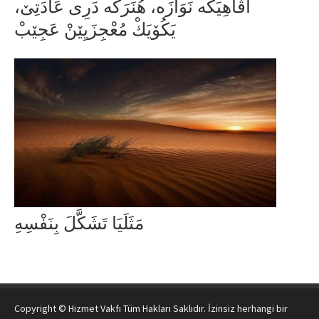
آٰڤَاهِیَکَە نَوَازَە، هُنَرَكَه دَرِی عَادَتِێ،
یَکُۆیَكْ مُعْجِزَیِێنْ عَجِێبْ
مَثَلَیَا تَشَکَّلَ بِنَفْسِهِ
Copyright © Hizmet Vakfı Tüm Hakları Saklıdır. İzinsiz herhangi bir