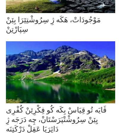
مَوْجُودَاتْ، هَکَه ژِ سِرُوشْتِێرَا بِێنْ
سِپَارْتِنْ
ڤَایَه تُو قِیَاسْ بِکَە کُو فِکْرِێنْ کُفْرِی
یِێنْ سِرُوشْتْپَرَسْتَانْ، چِه دَرَجَە ژِ
دَائِرَیَا عَقِلْ دَرْکَتِنَە