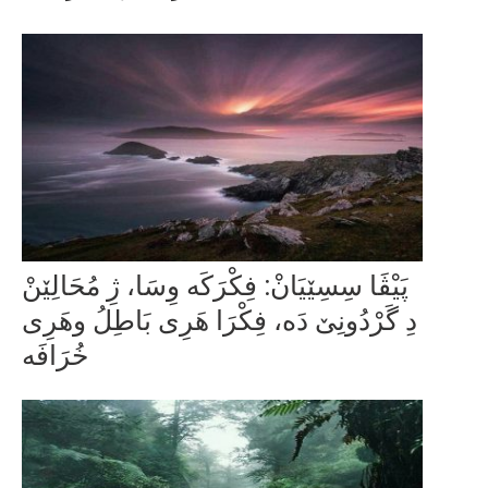
پَیْڤَا سِسِێیَانْ: فِکْرَکَە وِسَا، ژِ مُحَالِێنْ
دِ گَرْدُونِێ دَە، فِکْرَا هَرِی بَاطِلُ وهَرِی
خُرَافَە